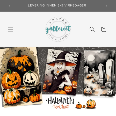
Gå
LEVERING INNEN 2-5 VIRKEDAGER
videre til
innholdet
Handlekurv