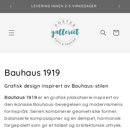
Gå
LEVERING INNEN 2-5 VIRKEDAGER
videre til
innholdet
Handlekurv
S
Bauhaus 1919
a
Grafisk design inspirert av Bauhaus-stilen
m
Bauhaus 1919
er en grafisk plakatserie inspirert av
l
den ikoniske Bauhaus-bevegelsen og modernismens
formspråk. Serien kombinerer geometriske former,
i
balanserte komposisjoner og en dempet, harmonisk
fargepalett som gir et tidløst og arkitektonisk uttrykk.
n