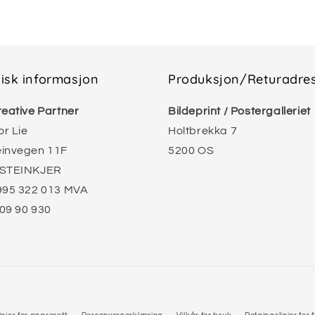
disk informasjon
Produksjon/Returadre
reative Partner
Bildeprint / Postergalleriet
r Lie
Holtbrekka 7
einvegen 11F
5200 OS
 STEINKJER
995 322 013 MVA
09 90 930
Betalingsmåter