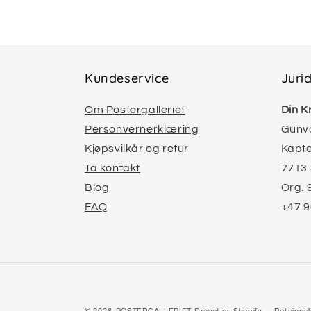
Kundeservice
Juri
Om Postergalleriet
Din K
Personvernerklæring
Gunvo
Kjøpsvilkår og retur
Kapt
Ta kontakt
7713
Blog
Org. 
FAQ
+47 9