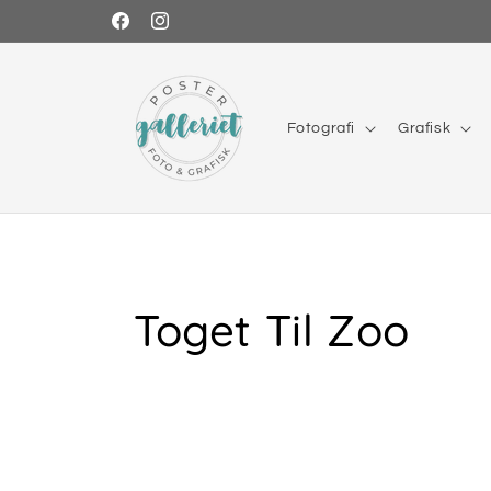
Gå
videre til
Facebook
Instagram
innholdet
Fotografi
Grafisk
S
Toget Til Zoo
a
m