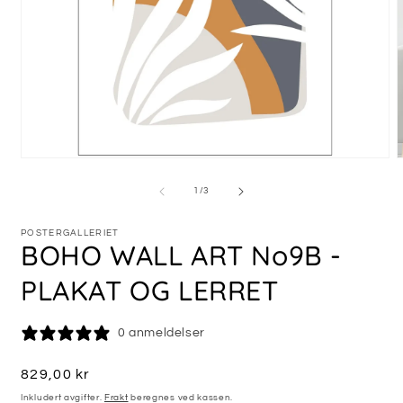
Åpne
medie
m
1
2
av
1
/
3
i
i
modal
m
POSTERGALLERIET
BOHO WALL ART No9B -
PLAKAT OG LERRET
0 anmeldelser
Vanlig
829,00 kr
pris
Inkludert avgifter.
Frakt
beregnes ved kassen.