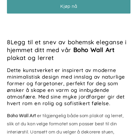
-
-
Kjøp nå
PLAKAT
PLAKAT
OG
OG
LERRET
LERRET
8Legg til et snev av bohemsk eleganse i
hjemmet ditt med vår
Boho Wall Art
plakat og lerret
Dette kunstverket er inspirert av moderne
minimalistisk design med innslag av naturlige
former og fargetoner, perfekt for deg som
ønsker å skape en varm og innbydende
atmosfære. Med sine myke jordfarger gir det
hvert rom en rolig og sofistikert følelse.
Boho Wall Art
er tilgjengelig både som plakat og lerret,
slik at du kan velge formatet som passer best til din
interiørstil. Uansett om du velger å dekorere stuen,