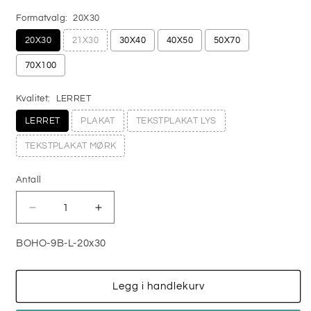
Formatvalg:
20X30
20X30
21X30
30X40
40X50
50X70
70X100
Kvalitet:
LERRET
LERRET
PLAKAT
TEKSTPLAKAT LYS
TEKSTPLAKAT MØRK
Antall
Antall
Senk
Øk
antallet
antallet
for
for
BOHO-9B-L-20x30
BOHO
BOHO
WALL
WALL
ART
ART
Legg i handlekurv
No9B
No9B