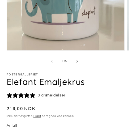
Åpne
medie
m
1
2
av
1
/
5
i
i
modal
m
POSTERGALLERIET
Elefant Emaljekrus
0 anmeldelser
Vanlig
219,00 NOK
pris
Inkludert avgifter.
Frakt
beregnes ved kassen.
Antall
Antall