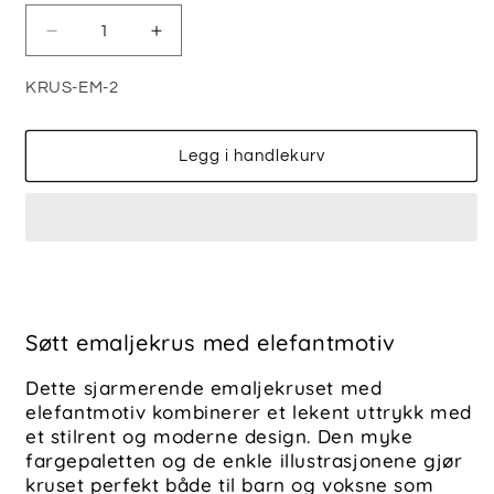
Senk
Øk
antallet
antallet
for
for
SKU:
KRUS-EM-2
Elefant
Elefant
Emaljekrus
Emaljekrus
Legg i handlekurv
Søtt emaljekrus med elefantmotiv
Dette sjarmerende emaljekruset med
elefantmotiv kombinerer et lekent uttrykk med
et stilrent og moderne design. Den myke
fargepaletten og de enkle illustrasjonene gjør
kruset perfekt både til barn og voksne som