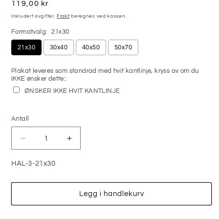
Vanlig
119,00 kr
pris
Inkludert avgifter.
Frakt
beregnes ved kassen.
Formatvalg:
21x30
21x30
30x40
40x50
50x70
Plakat leveres som standrad med hvit kantlinje, kryss av om du
IKKE ønsker dette::
ØNSKER IKKE HVIT KANTLINJE
Selection will add
0,00 kr
to the price
Antall
Antall
Senk
Øk
antallet
antallet
for
for
HAL-3-21x30
SPOOKY
SPOOKY
SCARECROW
SCARECROW
–
–
Legg i handlekurv
CREEPY
CREEPY
HALLOWEEN
HALLOWEEN