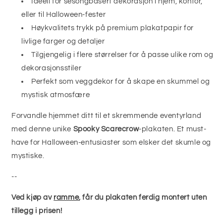
Ideell for sesongbasert dekorasjon i hjem, kontor,
eller til Halloween-fester
Høykvalitets trykk på premium plakatpapir for
livlige farger og detaljer
Tilgjengelig i flere størrelser for å passe ulike rom og
dekorasjonsstiler
Perfekt som veggdekor for å skape en skummel og
mystisk atmosfære
Forvandle hjemmet ditt til et skremmende eventyrland
med denne unike
Spooky Scarecrow
-plakaten. Et must-
have for Halloween-entusiaster som elsker det skumle og
mystiske.
--
Ved kjøp av
ramme
, får du plakaten ferdig montert uten
tillegg i prisen!