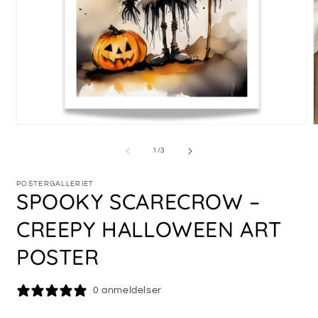
Åpne
medie
m
1
2
av
1
/
3
i
i
modal
m
POSTERGALLERIET
SPOOKY SCARECROW –
CREEPY HALLOWEEN ART
POSTER
0 anmeldelser