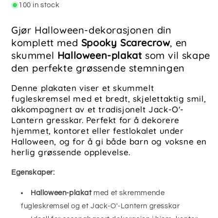
ART
ART
100 in stock
POSTER
POSTER
Gjør Halloween-dekorasjonen din
komplett med
Spooky Scarecrow
, en
skummel
Halloween-plakat
som vil skape
den perfekte grøssende stemningen
Denne plakaten viser et skummelt
fugleskremsel med et bredt, skjelettaktig smil,
akkompagnert av et tradisjonelt Jack-O'-
Lantern gresskar. Perfekt for å dekorere
hjemmet, kontoret eller festlokalet under
Halloween, og for å gi både barn og voksne en
herlig grøssende opplevelse.
Egenskaper:
Halloween-plakat
med et skremmende
fugleskremsel og et Jack-O'-Lantern gresskar