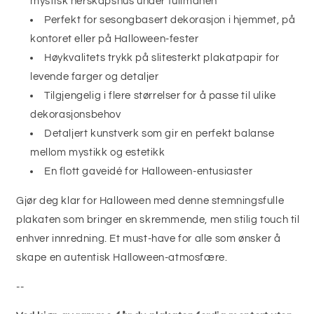
mystisk herskapshus under fullmånen
Perfekt for sesongbasert dekorasjon i hjemmet, på
kontoret eller på Halloween-fester
Høykvalitets trykk på slitesterkt plakatpapir for
levende farger og detaljer
Tilgjengelig i flere størrelser for å passe til ulike
dekorasjonsbehov
Detaljert kunstverk som gir en perfekt balanse
mellom mystikk og estetikk
En flott gaveidé for Halloween-entusiaster
Gjør deg klar for Halloween med denne stemningsfulle
plakaten som bringer en skremmende, men stilig touch til
enhver innredning. Et must-have for alle som ønsker å
skape en autentisk Halloween-atmosfære.
--