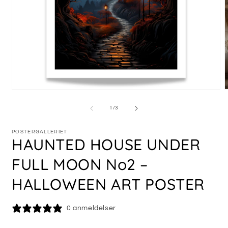
Åpne
medie
m
1
2
av
1
/
3
i
i
modal
m
POSTERGALLERIET
HAUNTED HOUSE UNDER
FULL MOON No2 –
HALLOWEEN ART POSTER
0 anmeldelser