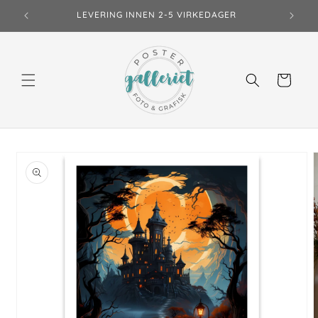
Gå
LEVERING INNEN 2-5 VIRKEDAGER
videre til
innholdet
Handlekurv
opp til
roduktinformasjon