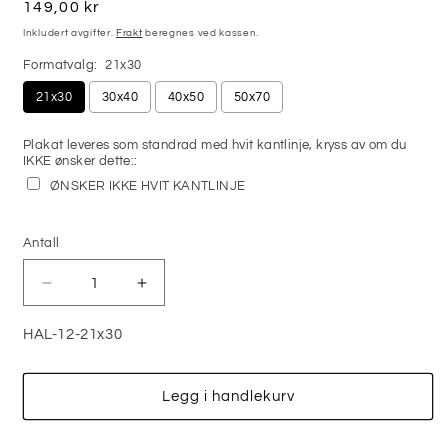
Vanlig
149,00 kr
pris
Inkludert avgifter.
Frakt
beregnes ved kassen.
Formatvalg:
21x30
21x30
30x40
40x50
50x70
Plakat leveres som standrad med hvit kantlinje, kryss av om du
IKKE ønsker dette::
ØNSKER IKKE HVIT KANTLINJE
Selection will add
0,00 kr
to the price
Antall
Antall
Senk
Øk
antallet
antallet
for
for
HAL-12-21x30
HAUNTED
HAUNTED
HOUSE
HOUSE
UNDER
UNDER
Legg i handlekurv
FULL
FULL
MOON
MOON