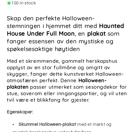
No2
No2
100 in stock
–
–
HALLOWEEN
HALLOWEEN
Skap den perfekte Halloween-
ART
ART
stemningen i hjemmet ditt med
Haunted
POSTER
POSTER
House Under Full Moon
, en
plakat
som
fanger essensen av den mystiske og
spøkelsesaktige høytiden
Med et skremmende, gammelt herskapshus
opplyst av en stor fullmåne og omgitt av
skygger, fanger dette kunstverket Halloween-
atmosfæren perfekt. Denne
Halloween-
plakaten
passer utmerket som sesongdekor for
stue, soverom eller inngangspartier, og vil uten
tvil være et blikkfang for gjester.
Egenskaper:
Skummel Halloween-plakat
med et mørkt og