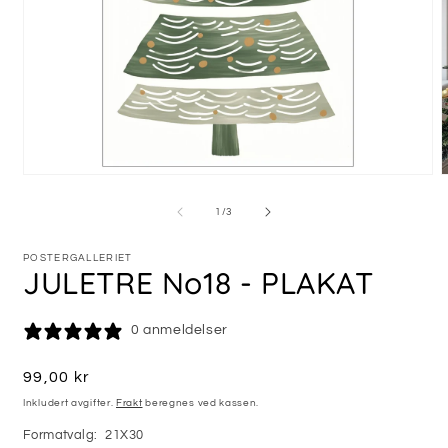
Åpne
medie
m
1
2
av
1
/
3
i
i
modal
m
POSTERGALLERIET
JULETRE No18 - PLAKAT
0 anmeldelser
Vanlig
99,00 kr
pris
Inkludert avgifter.
Frakt
beregnes ved kassen.
Formatvalg:
21X30