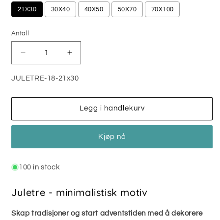
21X30
30X40
40X50
50X70
70X100
Antall
Antall
Senk
Øk
antallet
antallet
for
for
JULETRE-18-21x30
JULETRE
JULETRE
No18
No18
-
-
Legg i handlekurv
PLAKAT
PLAKAT
Kjøp nå
100 in stock
Juletre - minimalistisk motiv
Skap tradisjoner og start adventstiden med å dekorere