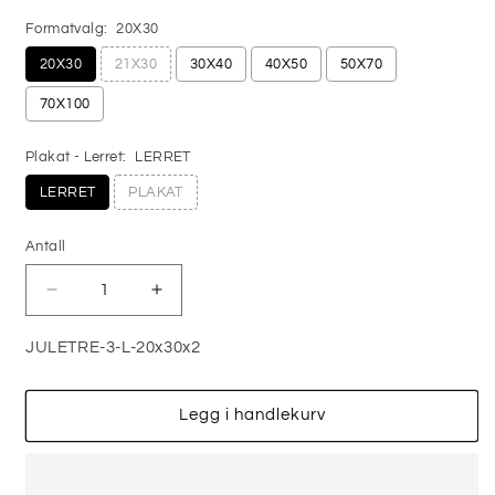
Formatvalg:
20X30
20X30
21X30
30X40
40X50
50X70
70X100
Plakat - Lerret:
LERRET
LERRET
PLAKAT
Antall
Antall
Senk
Øk
antallet
antallet
for
for
JULETRE-3-L-20x30x2
JULETRE
JULETRE
No3
No3
-
-
Legg i handlekurv
PLAKAT
PLAKAT
OG
OG
LERRET
LERRET