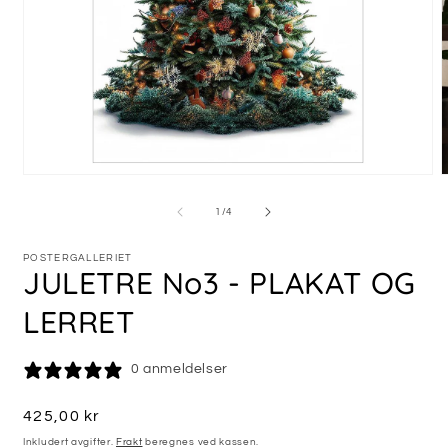
Åpne
medie
m
1
2
av
1
/
4
i
i
modal
m
POSTERGALLERIET
JULETRE No3 - PLAKAT OG
LERRET
0 anmeldelser
Vanlig
425,00 kr
pris
Inkludert avgifter.
Frakt
beregnes ved kassen.