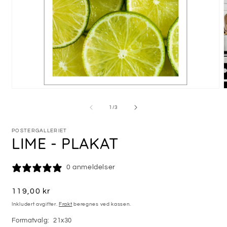
Åpne
medie
m
1
2
av
1
/
3
i
i
modal
m
POSTERGALLERIET
LIME - PLAKAT
0 anmeldelser
Vanlig
119,00 kr
pris
Inkludert avgifter.
Frakt
beregnes ved kassen.
Formatvalg:
21x30