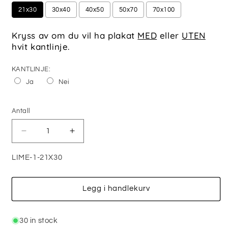
21x30
30x40
40x50
50x70
70x100
Kryss av om du vil ha plakat
MED
eller
UTEN
hvit kantlinje.
KANTLINJE:
Ja
Nei
Selection will add
0,00 kr
to the price
Antall
Antall
Senk
Øk
antallet
antallet
for
for
LIME-1-21X30
LIME
LIME
-
-
PLAKAT
PLAKAT
Legg i handlekurv
30 in stock