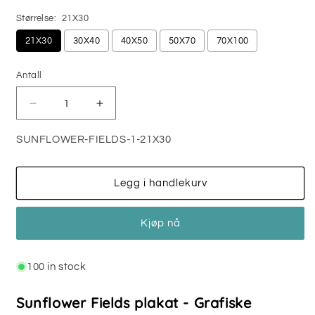
Størrelse:
21X30
21X30
30X40
40X50
50X70
70X100
Antall
Antall
Senk
Øk
antallet
antallet
for
for
SUNFLOWER-FIELDS-1-21X30
SUNFLOWER
SUNFLOWER
FIELDS
FIELDS
No1
No1
Legg i handlekurv
-
-
PLAKAT
PLAKAT
Kjøp nå
100 in stock
Sunflower Fields plakat - Grafiske